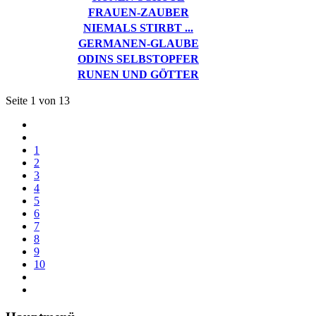
FRAUEN-ZAUBER
NIEMALS STIRBT ...
GERMANEN-GLAUBE
ODINS SELBSTOPFER
RUNEN UND GÖTTER
Seite 1 von 13
1
2
3
4
5
6
7
8
9
10