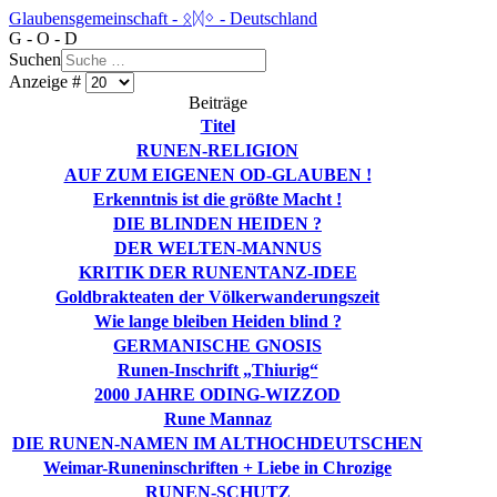
Glaubensgemeinschaft - ᛟᛞᛜ - Deutschland
G - O - D
Suchen
Anzeige #
Beiträge
Titel
RUNEN-RELIGION
AUF ZUM EIGENEN OD-GLAUBEN !
Erkenntnis ist die größte Macht !
DIE BLINDEN HEIDEN ?
DER WELTEN-MANNUS
KRITIK DER RUNENTANZ-IDEE
Goldbrakteaten der Völkerwanderungszeit
Wie lange bleiben Heiden blind ?
GERMANISCHE GNOSIS
Runen-Inschrift „Thiurig“
2000 JAHRE ODING-WIZZOD
Rune Mannaz
DIE RUNEN-NAMEN IM ALTHOCHDEUTSCHEN
Weimar-Runeninschriften + Liebe in Chrozige
RUNEN-SCHUTZ