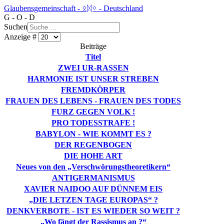
Glaubensgemeinschaft - ᛟᛞᛜ - Deutschland
G - O - D
Suchen
Anzeige #
Beiträge
Titel
ZWEI UR-RASSEN
HARMONIE IST UNSER STREBEN
FREMDKÖRPER
FRAUEN DES LEBENS - FRAUEN DES TODES
FURZ GEGEN VOLK !
PRO TODESSTRAFE !
BABYLON - WIE KOMMT ES ?
DER REGENBOGEN
DIE HOHE ART
Neues von den „Verschwörungstheoretikern“
ANTIGERMANISMUS
XAVIER NAIDOO AUF DÜNNEM EIS
„DIE LETZEN TAGE EUROPAS“ ?
DENKVERBOTE - IST ES WIEDER SO WEIT ?
„Wo fängt der Rassismus an ?“