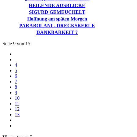
HEILENDE AUSBLICKE
SIGURD GEMEUCHELT
Hoffnung am späten Morgen
PARABOLANI - DRECKSKERLE
DANKBARKEIT ?
Seite 9 von 15
4
5
6
7
8
9
10
11
12
13