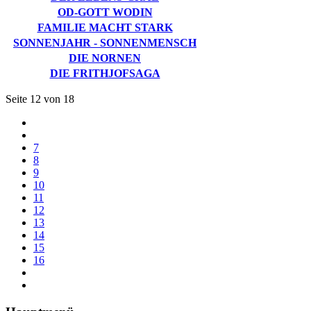
OD-GOTT WODIN
FAMILIE MACHT STARK
SONNENJAHR - SONNENMENSCH
DIE NORNEN
DIE FRITHJOFSAGA
Seite 12 von 18
7
8
9
10
11
12
13
14
15
16