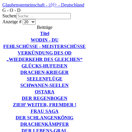
Glaubensgemeinschaft - ᛟᛞᛜ - Deutschland
G - O - D
Suchen
Anzeige #
Beiträge
Titel
WODIN - DU
FEHLSCHÜSSE - MEISTERSCHÜSSE
VERKÜNDUNG DES OD
„WIEDERKEHR DES GLEICHEN“
GLÜCKS-HUFEISEN
DRACHEN-KRIEGER
SEELENFLÜGE
SCHWANEN-SEELEN
OSTARA
DER REGENBOGEN
ZIEH’ WEITER, FREMDER !
FRAU SAGA
DER SCHLANGENKÖNIG
DRACHENKÄMPFER
DER LEBENS-GRAL