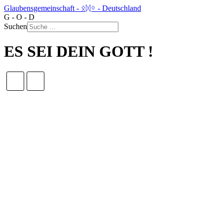
Glaubensgemeinschaft - ᛟᛞᛜ - Deutschland
G - O - D
Suchen
ES SEI DEIN GOTT !