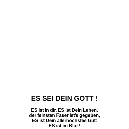
du sollst ES erkennen, ES ist die Kraft,
die Deiner Art Gesetze schafft !
ES raunt in Dir, ES klingt und spricht,
lausche ihm nur, überhöre ES nicht !
ES kennt Deine Wahrheit, ES bringt das Licht,
das in des Chaos Dunkel bricht !
ES steuert in Dir, ES weist die Bahn -,
ES führt Dich den Weg zur Sonne hinan !
So danke ihm und seiner Macht,
ihm sei Dein Sinnen zur Weihe gebracht.
ES brenne wie heiliges Feuer in Dir,
die Liebe zum ewigen Sein - zu Dir.
So bete ES an, und wehe dem Spott,
ES sei Dein Gott !
(1963)